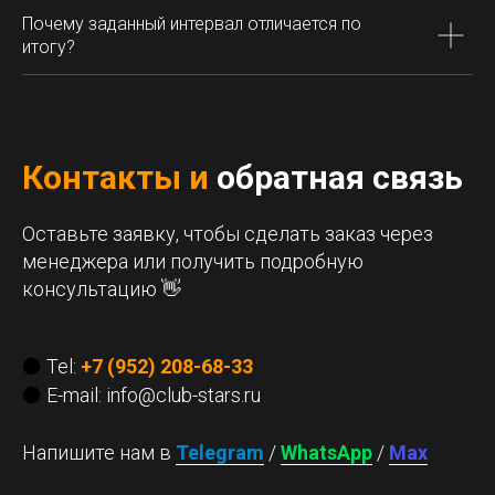
Почему заданный интервал отличается по
итогу?
Контакты и
обратная связь
Оставьте заявку, чтобы сделать заказ через
Купить отзывы на Google 
менеджера или получить подробную
консультацию 👋
Отзывы в Google Maps помогают поль
выбрать компанию, ориентируясь на 
⚫
Tel:
+7 (952) 208-68-33
других клиентов. Для многих органи
⚫
E-mail: info@club-stars.ru
положительная репутация в Google ст
ключевых факторов привлечения нов
Напишите нам в
Telegram
/
WhatsApp
/
Max
повышения доверия аудитории.