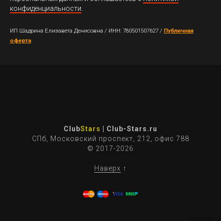
медицинским центрам, салонам крас
конфиденциальности
.
компаниям и другим организациям, 
ИП Шадрина Елизавета Денисовна / ИНН: 780501507627 /
Публичная
Google Maps.
оферта
Почему выбирают ClubStars:
• естественный формат публикаций;
• учет особенностей Google Maps;
• индивидуальный подход;
• широкий выбор площадок;
Club
Stars
| Сlub-Stars.ru
СПб, Московский проспект, 212, офис 788
• помощь в развитии онлайн-репутаци
© 2017-2026
Наверх
↑
Если вы хотите купить отзывы на Goo
заказать качественные публикации д
компании, ClubStars поможет укрепит
и повысить привлекательность вашег