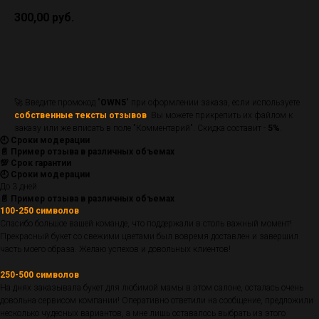
300,00
руб.
В корзину
🚀 Введите промокод "
OWN5
" при оформлении заказа, если используете
собственные тексты отзывов
. Вы можете прикрепить их файлом к
заказу или же вписать в поле "Комментарий". Скидка составит -
5%
.
🕘 Сроки модерации
📄 Пример отзыва в различных объемах
💯 Срок гарантии
🕘 Сроки модерации
До 3 дней
📄 Пример отзыва в различных объемах
100-250 символов
Спасибо большое вашей команде, что поддержали в столь важный момент!
Прекрасный букет со свежими цветами был вовремя доставлен и завершил
часть моего образа. Желаю успехов и довольных клиентов!
250-500 символов
На днях заказывала букет для любимой мамы в этом салоне, осталась очень
довольна сервисом компании! Оперативно ответили на сообщение, предложили
несколько чудесных вариантов, а мне лишь оставалось выбрать из этого