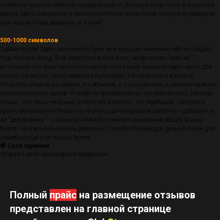
изобилия красоты наиболее понравившийся! Доставка была точно в указанное
время, цветы свежайшие и композиция была точно такой, которую я утвердила
при заказе. Мама довольна, и я тоже!
500-1000 символов
Здравствуйте! Здесь заказывала букет моя хорошая знакомая себе на свадьбу,
года полтора назад. Я на заметочку взяла и вот, когда настал "мой час" -
вспомнила про вашу цветочную мастерскую и сама заказала здесь цветы для
нашего торжества - букет невесты и бутоньерку. Мы остались в восторге!
Флористы угадали и с цветом, и с объемом, и с сухоцветами, а самое интересное -
наименованиями цветов. Я особо не проговаривала, что именно хочу, сказала
только, чего точно не нужно, в итоге тот комплект, что подобрали, смотрелся
просто великолепно! Разве что не очень удачно боковые цветочки подобрали: а-
ля "дельфиниум" - они быстро повяли и немного развалили общую форму
букета. Но я все равно очень довольна! Спасибо! Рекомендую данный салон для
свадебного (да и не только) букета.
💯 Срок гарантии
30 дней с даты прохождения модерации
Полный
прайс
на размещение отзывов
представлен на главной странице