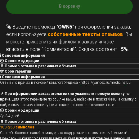
В корзину
🚀 Введите промокод "
OWN5
" при оформлении заказа,
если используете
собственные тексты отзывов
. Вы
можете прикрепить их файлом к заказу или же
вписать в поле "Комментарий". Скидка составит -
5%
.
ℹ️ Основная информация
🕘 Сроки модерации
📄 Пример отзыва в различных объемах
💯 Срок гарантии
ℹ️ Основная информация
Отзывы о врачах в поиске / каталоге Яндекса -
https://yandex.ru/medicine
👩‍⚕️
📌 При оформлении заказа желательно указывать прямую ссылку на
врача.
Для этого перейдите по ссылке выше, наберите в поиске ФИО, а ссылку с
найденным врачом скопируйте и вставьте в соответствующее поле.
🕘 Сроки модерации
До 3-4 дней
📄 Пример отзыва в различных объемах
100-250 символов
Спасибо большое вашей команде, что поддержали в столь важный момент!
Прекрасный букет со свежими цветами был вовремя доставлен и завершил