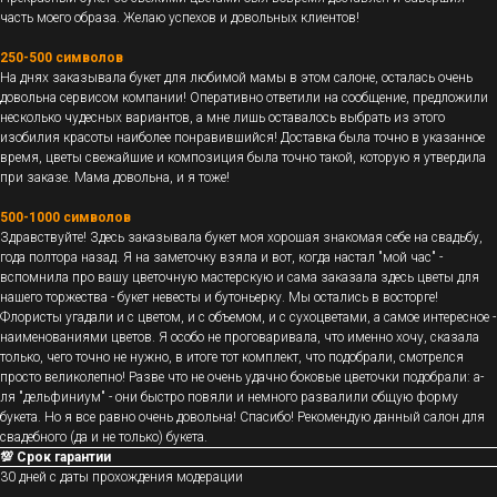
часть моего образа. Желаю успехов и довольных клиентов!
250-500 символов
На днях заказывала букет для любимой мамы в этом салоне, осталась очень
довольна сервисом компании! Оперативно ответили на сообщение, предложили
несколько чудесных вариантов, а мне лишь оставалось выбрать из этого
изобилия красоты наиболее понравившийся! Доставка была точно в указанное
время, цветы свежайшие и композиция была точно такой, которую я утвердила
при заказе. Мама довольна, и я тоже!
500-1000 символов
Здравствуйте! Здесь заказывала букет моя хорошая знакомая себе на свадьбу,
года полтора назад. Я на заметочку взяла и вот, когда настал "мой час" -
вспомнила про вашу цветочную мастерскую и сама заказала здесь цветы для
нашего торжества - букет невесты и бутоньерку. Мы остались в восторге!
Флористы угадали и с цветом, и с объемом, и с сухоцветами, а самое интересное -
наименованиями цветов. Я особо не проговаривала, что именно хочу, сказала
только, чего точно не нужно, в итоге тот комплект, что подобрали, смотрелся
просто великолепно! Разве что не очень удачно боковые цветочки подобрали: а-
ля "дельфиниум" - они быстро повяли и немного развалили общую форму
букета. Но я все равно очень довольна! Спасибо! Рекомендую данный салон для
свадебного (да и не только) букета.
💯 Срок гарантии
30 дней с даты прохождения модерации